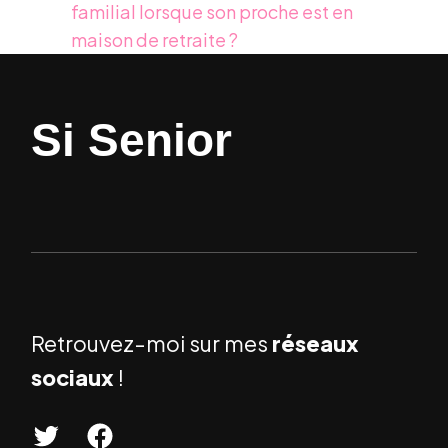
familial lorsque son proche est en
maison de retraite ?
Si Senior
Retrouvez-moi sur mes
réseaux
sociaux
!
T
F