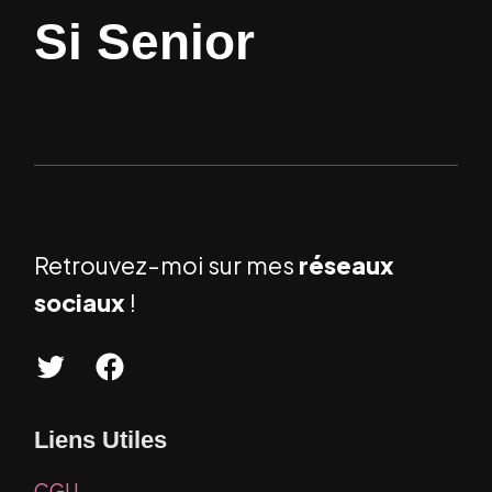
Si Senior
Retrouvez-moi sur mes
réseaux
sociaux
!
T
F
w
a
Liens Utiles
i
c
t
e
CGU