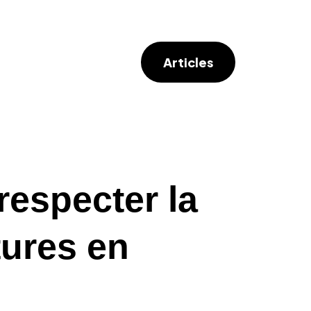
Articles
especter la
tures en