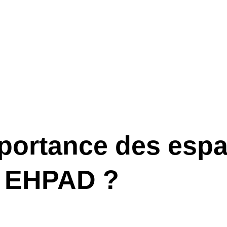
mportance des espa
n EHPAD ?