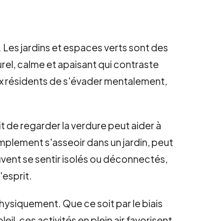
 Les jardins et espaces verts sont des
urel, calme et apaisant qui contraste
ux résidents de s'évader mentalement,
t de regarder la verdure peut aider à
implement s'asseoir dans un jardin, peut
ouvent se sentir isolés ou déconnectés,
'esprit.
hysiquement. Que ce soit par le biais
, ces activités en plein air favorisent