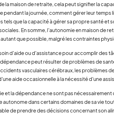
e la maison de retraite, cela peut signifier la cap
aire pendant la journée, comment gérer leur temps
 tels que la capacité à gérer sa propre santé et 
 sociales. En somme, l'autonomie en maison de retra
ie autant que possible, malgré les contraintes phys
soin d'aide ou d'assistance pour accomplir des t
la dépendance peut résulter de problèmes de santé
accidents vasculaires cérébraux, les problèmes d
é d'une aide occasionnelle à la nécessité d'une ass
mie et la dépendance ne sont pas nécessairement 
re autonome dans certains domaines de sa vie tou
able de prendre des décisions concernant son alim