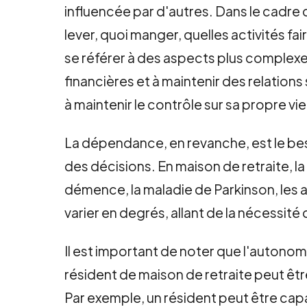
influencée par d'autres. Dans le cadre d
lever, quoi manger, quelles activités f
se référer à des aspects plus complexes
financières et à maintenir des relations
à maintenir le contrôle sur sa propre v
La dépendance, en revanche, est le be
des décisions. En maison de retraite, 
démence, la maladie de Parkinson, les 
varier en degrés, allant de la nécessit
Il est important de noter que l'autono
résident de maison de retraite peut êt
Par exemple, un résident peut être cap