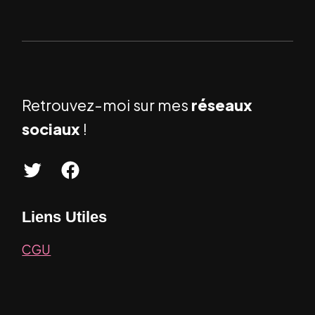
Retrouvez-moi sur mes
réseaux
sociaux
!
T
F
w
a
Liens Utiles
i
c
t
e
CGU
t
b
e
o