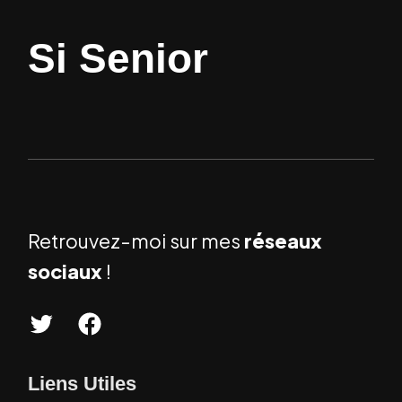
Si Senior
Retrouvez-moi sur mes
réseaux
sociaux
!
T
F
w
a
Liens Utiles
i
c